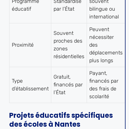
Programme
Standardisé
souvent
éducatif
par l’État
bilingue ou
international
Peuvent
Souvent
nécessiter
proches des
Proximité
des
zones
déplacements
résidentielles
plus longs
Payant,
Gratuit,
Type
financés par
financés par
d’établissement
des frais de
l’État
scolarité
Projets éducatifs spécifiques
des écoles à Nantes